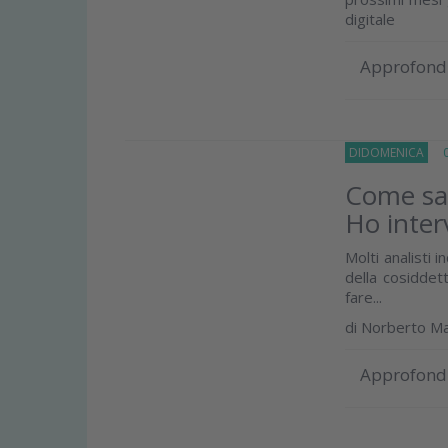
digitale
Approfond
DIDOMENICA
05
Come sar
Ho inter
Molti analisti 
della cosiddett
fare...
di
Norberto M
Approfond