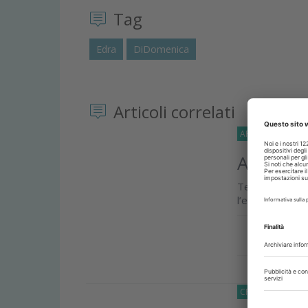
Tag
Edra
DiDomenica
Articoli correlati
APPROFONDIMEN
ASO, qua
Te lo indica i
l’esame per con
Approfond
CRONACA
10 Lu