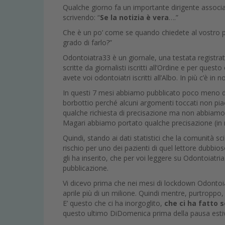
Qualche giorno fa un importante dirigente associ
scrivendo: “
Se la notizia è vera
….”
Che è un po’ come se quando chiedete al vostro paz
grado di farlo?”
Odontoiatra33 è un giornale, una testata registrata,
scritte da giornalisti iscritti all’Ordine e per ques
avete voi odontoiatri iscritti all’Albo. In più c’è in n
In questi 7 mesi abbiamo pubblicato poco meno di 
borbottio perché alcuni argomenti toccati non pia
qualche richiesta di precisazione ma non abbiamo 
Magari abbiamo portato qualche precisazione (in re
Quindi, stando ai dati statistici che la comunità sc
rischio per uno dei pazienti di quel lettore dubbio
gli ha inserito, che per voi leggere su Odontoiatri
pubblicazione.
Vi dicevo prima che nei mesi di lockdown Odontoiat
aprile più di un milione. Quindi mentre, purtroppo,
E’ questo che ci ha inorgoglito,
che ci ha fatto s
questo ultimo DiDomenica prima della pausa esti