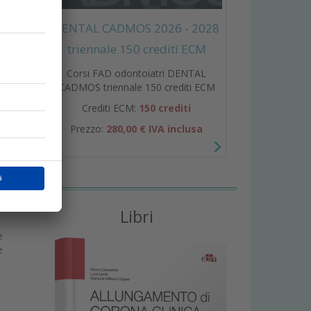
DENTAL CADMOS 2026 - 2028
triennale 150 crediti ECM
a
Corsi FAD odontoiatri DENTAL
CADMOS triennale 150 crediti ECM
Crediti ECM:
150 crediti
Prezzo:
280,00 € IVA inclusa
Libri
e
e