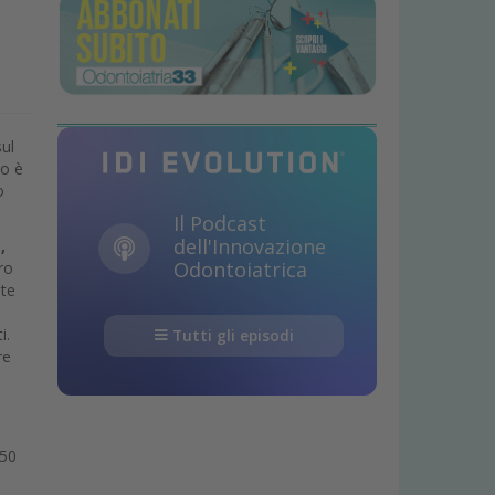
sul
to è
o
Il Podcast
dell'Innovazione
,
Odontoiatrica
ro
nte
ti.
Tutti gli episodi
re
250