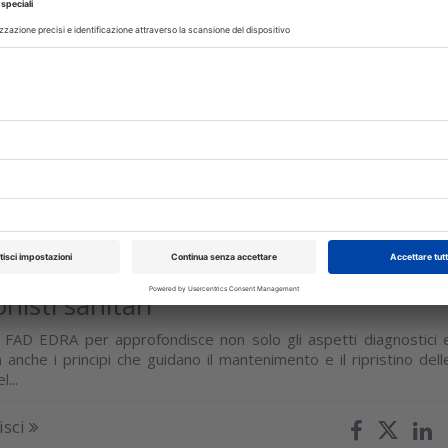
fissa: full immersion, overview ed
ttuali
 EDRA ECM completo per aggiornare la pratica protesic
a
isci
glio 2026
i di medicina di emergenza per
nisti sanitari
 FAD EDRA per approfondisce non solo gli aspetti diagnostici 
 anche i principi che guidano il mantenimento e il ripristino dell
l...
isci