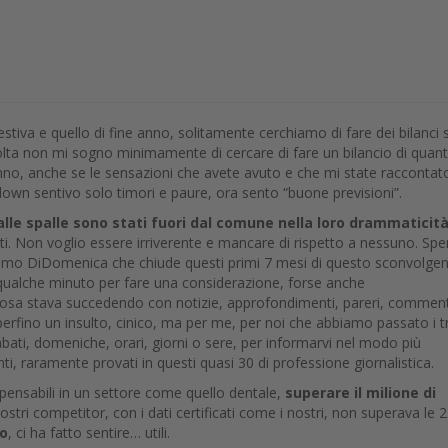
stiva e quello di fine anno, solitamente cerchiamo di fare dei bilanci 
lta non mi sogno minimamente di cercare di fare un bilancio di quan
nno, anche se le sensazioni che avete avuto e che mi state raccontat
kdown sentivo solo timori e paure, ora sento “buone previsioni”.
alle spalle sono stati fuori dal comune nella loro drammaticità
tti. Non voglio essere irriverente e mancare di rispetto a nessuno. Spe
ltimo DiDomenica che chiude questi primi 7 mesi di questo sconvolge
i qualche minuto per fare una considerazione, forse anche
i cosa stava succedendo con notizie, approfondimenti, pareri, commen
erfino un insulto, cinico, ma per me, per noi che abbiamo passato i t
bati, domeniche, orari, giorni o sere, per informarvi nel modo più
i, raramente provati in questi quasi 30 di professione giornalistica.
mpensabili in un settore come quello dentale,
superare il milione di
stri competitor, con i dati certificati come i nostri, non superava le 
ro
, ci ha fatto sentire… utili.