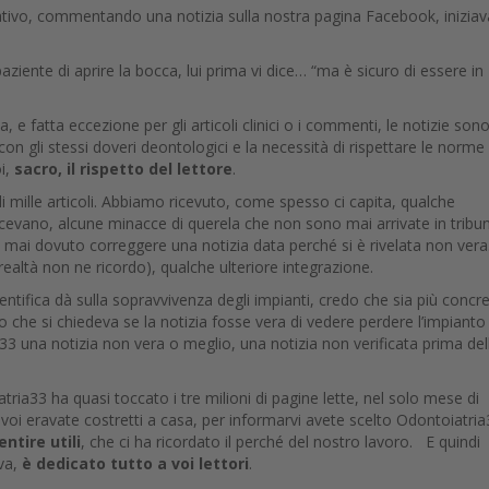
ativo, commentando una notizia sulla nostra pagina Facebook, iniziav
iente di aprire la bocca, lui prima vi dice… “ma è sicuro di essere in
 e fatta eccezione per gli articoli clinici o i commenti, le notizie son
to con gli stessi doveri deontologici e la necessità di rispettare le norme
oi,
sacro, il rispetto del lettore
.
mille articoli. Abbiamo ricevuto, come spesso ci capita, qualche
cevano, alcune minacce di querela che non sono mai arrivate in tribun
mai dovuto correggere una notizia data perché si è rivelata non vera
altà non ne ricordo), qualche ulteriore integrazione.
ientifica dà sulla sopravvivenza degli impianti, credo che sia più concre
so che si chiedeva se la notizia fosse vera di vedere perdere l’impianto
a33 una notizia non vera o meglio, una notizia non verificata prima del
ria33 ha quasi toccato i tre milioni di pagine lette, nel solo mese di
 voi eravate costretti a casa, per informarvi avete scelto Odontoiatria
entire utili
, che ci ha ricordato il perché del nostro lavoro. E quindi
va,
è dedicato tutto a voi lettori
.