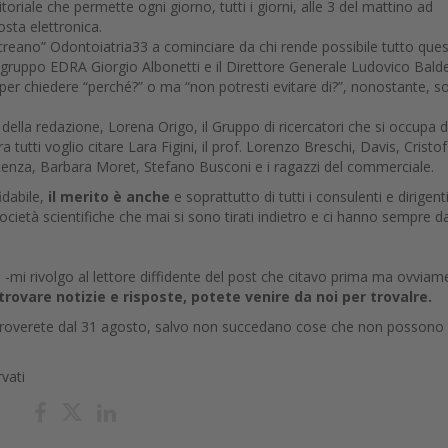
oriale che permette ogni giorno, tutti i giorni, alle 3 del mattino ad
posta elettronica.
“creano” Odontoiatria33 a cominciare da chi rende possibile tutto ques
l gruppo EDRA Giorgio Albonetti e il Direttore Generale Ludovico Bald
per chiedere “perché?” o ma “non potresti evitare di?”, nonostante, s
 della redazione, Lorena Origo, il Gruppo di ricercatori che si occupa d
a tutti voglio citare Lara Figini, il prof. Lorenzo Breschi, Davis, Cristo
ssistenza, Barbara Moret, Stefano Busconi e i ragazzi del commerciale.
idabile,
il merito è anche
e soprattutto di tutti i consulenti e dirigent
e Società scientifiche che mai si sono tirati indietro e ci hanno sempre d
a -mi rivolgo al lettore diffidente del post che citavo prima ma ovviam
 trovare notizie e risposte, potete venire da noi per trovalre.
 ritroverete dal 31 agosto, salvo non succedano cose che non possono
rvati