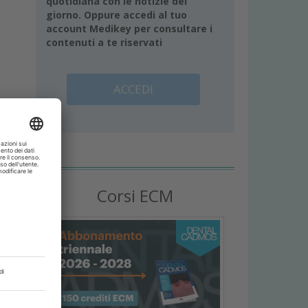
quotidiana con le notizie del
giorno. Oppure accedi al tuo
account Medikey per consultare i
contenuti a te riservati
ACCEDI
e
Corsi ECM