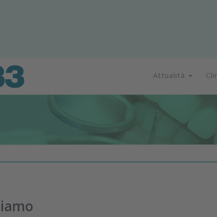
Attualità
Cli
 siamo