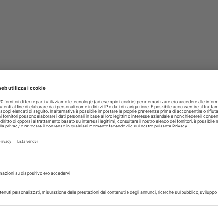
TI
27 Luglio 2026
nto sei pronto per l’esame?
l nuovo libro EDRA per testare le conoscenze prima di sostener
seguire l’attestato di qualifica ASO
isci
glio 2026