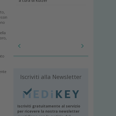
a cura di Kulzer
to,
essin
ono
ella
foro,
i
ato
ente
Iscriviti alla Newsletter
Iscriviti gratuitamente al servizio
per ricevere la nostra newsletter