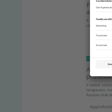
Protesi 
aspetti a
Il corso FAD
contemporane
Approfond
CRONACA
02 Lu
Algoritm
professio
Il nuovo corso
terapeutici, ma
funzioni vitali de
Approfond