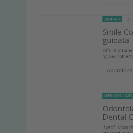
CRONACA
05 G
Smile Co
guidata
Offrire strume
rigide. L’obiet
Approfond
APPROFONDIMEN
Odontoia
Dental 
Il prof. Massi
prossimi mesi 