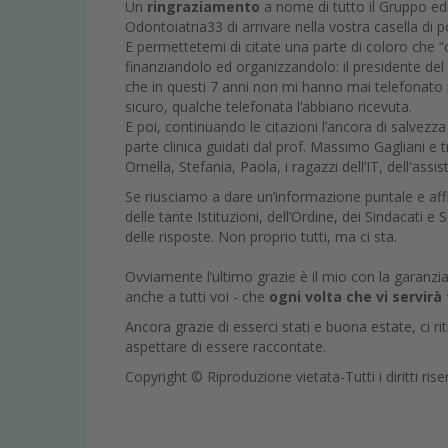
Un
ringraziamento
a nome di tutto il Gruppo edit
Odontoiatria33 di arrivare nella vostra casella di 
E permettetemi di citate una parte di coloro che 
finanziandolo ed organizzandolo: il presidente de
che in questi 7 anni non mi hanno mai telefonato 
sicuro, qualche telefonata l’abbiano ricevuta.
E poi, continuando le citazioni l’ancora di salvezza
parte clinica guidati dal prof. Massimo Gagliani e tr
Ornella, Stefania, Paola, i ragazzi dell’IT, dell'a
Se riusciamo a dare un’informazione puntale e aff
delle tante Istituzioni, dell’Ordine, dei Sindacati 
delle risposte. Non proprio tutti, ma ci sta.
Ovviamente l’ultimo grazie è il mio con la garanzi
anche a tutti voi - che
ogni volta che vi servirà
Ancora grazie di esserci stati e buona estate, ci
aspettare di essere raccontate.
Copyright © Riproduzione vietata-Tutti i diritti rise