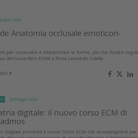
iugno 2026
de Anatomia occlusale emoticon-
nti per osservare e interpretare le forme, più che fornire regol
tivo del nuovo libro EDRA a firma Leonardo Colella
isci
TI
29 Maggio 2026
tria digitale: il nuovo corso ECM di
Cadmos
mo Gagliani presenta il nuovo Corso ECM che accompagnerà per 
gli abbonati con un percorso di approfondimento sull’odontoiatri