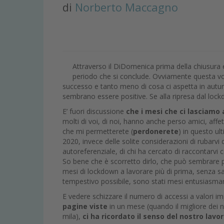
di
Norberto Maccagno
Attraverso il DiDomenica prima della chiusura e
periodo che si conclude. Ovviamente questa vo
successo e tanto meno di cosa ci aspetta in autu
sembrano essere positive. Se alla ripresa dal loc
E’ fuori discussione
che i mesi che ci lasciamo 
molti di voi, di noi, hanno anche perso amici, affe
che mi permetterete (
perdonerete
) in questo u
2020, invece delle solite considerazioni di rubarv
autoreferenziale, di chi ha cercato di raccontarv
So bene che è scorretto dirlo, che può sembrare p
mesi di lockdown a lavorare più di prima, senza sa
tempestivo possibile, sono stati mesi entusiasmant
E vedere schizzare il numero di accessi a valori i
pagine viste
in un mese (quando il migliore dei no
mila),
ci ha ricordato il senso del nostro lavo