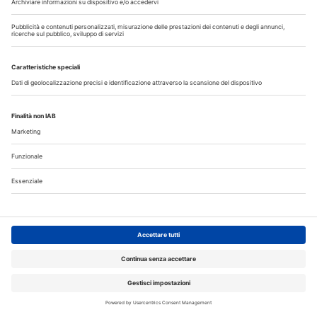
APPROFONDIMENTI
31 Luglio 2026
Organizzazione e tecnologia ridisegnano il
lavoro in laboratorio
Uno studio evidenzia come l'integrazione tra Lean
Management e strumenti digitali possa migliorare
l'organizzazione dei laboratori odontotecnici, riducendo
errori, stress e tempi...
Approfondisci
O33
APPROFONDIMENTI
31 Luglio 2026
Fumo e sigarette elettroniche: le
conseguenze per la salute delle gengive