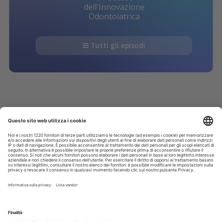
dell'Innovazione
Odontoiatrica
Tutti gli episodi