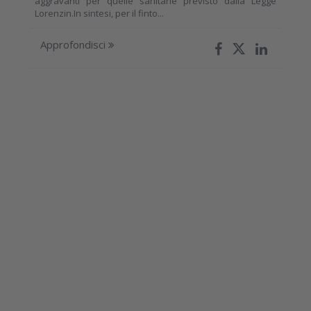
aggravanti per quelle sanitarie previsto dalla Legge
Lorenzin.In sintesi, per il finto...
Approfondisci