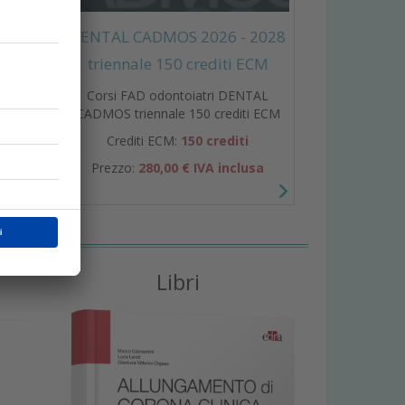
DENTAL CADMOS 2026 - 2028
triennale 150 crediti ECM
Corsi FAD odontoiatri DENTAL
CADMOS triennale 150 crediti ECM
Crediti ECM:
150 crediti
Prezzo:
280,00 € IVA inclusa
,
Libri