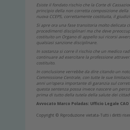
Esiste il fondato rischio che la Corte di Cassazion
principio della non corretta composizione della 
nuova CCEPS, correttamente costituita, il giudizi
Si apre ora una fase transitoria molto delicata 
procedimenti disciplinari ma che deve preoccup
costituito un Organo di appello sui ricorsi avvers
qualsiasi sanzione disciplinare.
In sostanza si corre il rischio che un medico ra
continuare ad esercitare la professione attrav
costituito.
In conclusione verrebbe da dire citando un not
Commissione Centrale, con tutte le sue limitazio
anni un'opera importante di garanzia sul corret
questa sentenza possa invece nascere un percorso
prima di tutto della tutela della salute dei cittad
Avvocato Marco Poladas: Ufficio Legale CAO
Copyright © Riproduzione vietata-Tutti i diritti rise