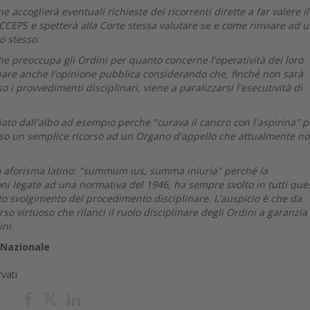
e accoglierà eventuali richieste dei ricorrenti dirette a far valere il
CCEPS e spetterà alla Corte stessa valutare se e come rinviare ad 
o stesso.
che preoccupa gli Ordini per quanto concerne l'operatività dei loro
are anche l'opinione pubblica considerando che, finché non sarà
o i provvedimenti disciplinari, viene a paralizzarsi l'esecutività di
diato dall'albo ad esempio perche "curava il cancro con l'aspirina" 
erso un semplice ricorso ad un Organo d'appello che attualmente no
o aforisma latino: "summum ius, summa iniuria" perché la
ni legate ad una normativa del 1946, ha sempre svolto in tutti ques
to svolgimento del procedimento disciplinare. L'auspicio è che da
 virtuoso che rilanci il ruolo disciplinare degli Ordini a garanzia
ini.
 Nazionale
rvati