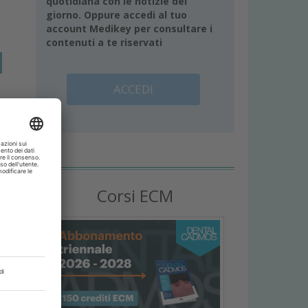
quotidiana con le notizie del
giorno. Oppure accedi al tuo
account Medikey per consultare i
contenuti a te riservati
ACCEDI
Corsi ECM
a
r