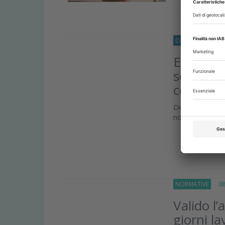
O33
APPROFOND
Estrae d
sostitui
condan
Dentista giudic
non necessario 
Approfond
NORMATIVE
08 
Valido l
giorni la