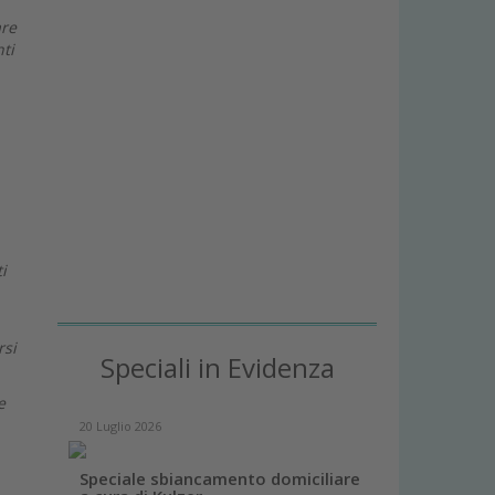
are
ti
i
rsi
Speciali in Evidenza
e
20 Luglio 2026
Speciale sbiancamento domiciliare