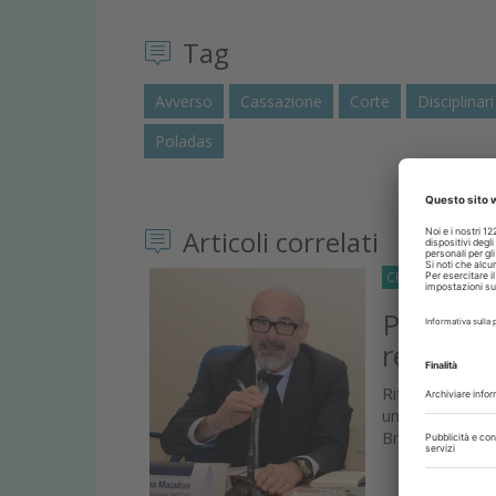
Tag
Avverso
Cassazione
Corte
Disciplinari
Poladas
Articoli correlati
CRONACA
07 N
Procedim
replica 
Ritengo singol
un terzo, ma
Bruguapaglia su
Approfond