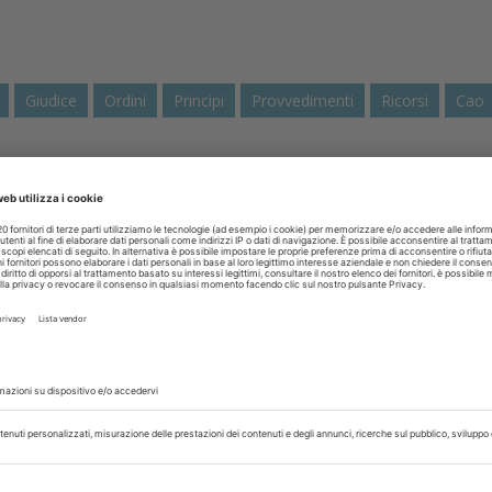
Giudice
Ordini
Principi
Provvedimenti
Ricorsi
Cao
ovembre 2016
enti disciplinari CAO e dati. ANTLO
al presidente CAO Ferrara
are rivolgersi ad un Direttore di una testata per porre domande 
 non mi sottraggo a rispondere ai quesiti posti dal dotto
i provvedimenti disciplinari...
isci