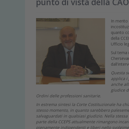
punto di vista della CA
In merito
incostitu
quanto co
della CCE
Ufficio l
Sul tema 
Chersevani
dall'inter
Questa s
applica i 
anche all
giudice d
Ordini delle professioni sanitarie.
In estrema sintesi la Corte Costituzionale ha chi
stesso momento, in quanto sarebbero palesemente
salvaguardati in qualsiasi giudizio. Nella stessa 
parte della CCEPS attualmente rimangono incardi
pienamente indipendenti e liberi nello svolgimen