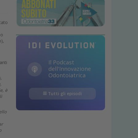
cato
no
o),
Il Podcast
anti
dell'Innovazione
Odontoiatrica
,
,
e, è
Tutti gli episodi
li
ello
ar
o