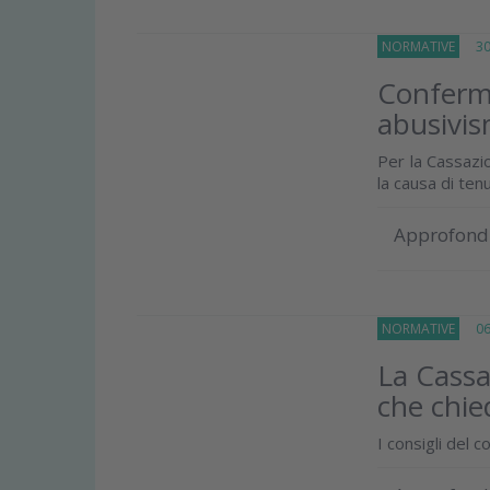
NORMATIVE
30 
Conferma
abusivism
Per la Cassazi
la causa di tenu
Approfond
NORMATIVE
06 A
La Cassa
che chie
I consigli del 