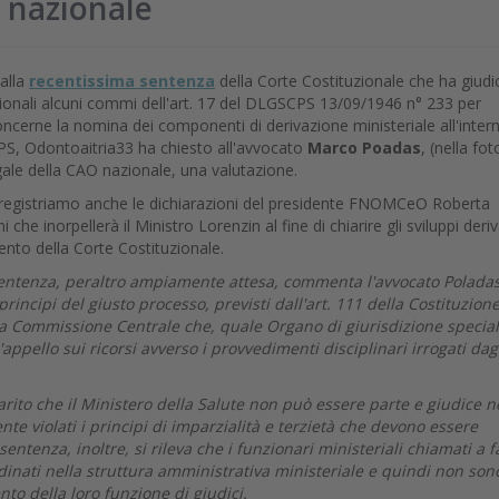
O nazionale
 alla
recentissima sentenza
della Corte Costituzionale che ha giudi
zionali alcuni commi dell'art. 17 del DLGSCPS 13/09/1946 n° 233 per
ncerne la nomina dei componenti di derivazione ministeriale all'inter
PS, Odontoaitria33 ha chiesto all'avvocato
Marco Poadas
, (nella fot
egale della CAO nazionale, una valutazione.
registriamo anche le dichiarazioni del presidente FNOMCeO Roberta
 che inorpellerà il Ministro Lorenzin al fine di chiarire gli sviluppi deriv
vento della Corte Costituzionale.
entenza, peraltro ampiamente attesa, commenta l'avvocato Poladas
principi del giusto processo, previsti dall'art. 111 della Costituzione
a Commissione Centrale che, quale Organo di giurisdizione special
'appello sui ricorsi avverso i provvedimenti disciplinari irrogati dag
arito che il Ministero della Salute non può essere parte e giudice n
 violati i principi di imparzialità e terzietà che devono essere
sentenza, inoltre, si rileva che i funzionari ministeriali chiamati a f
nati nella struttura amministrativa ministeriale e quindi non son
to della loro funzione di giudici.