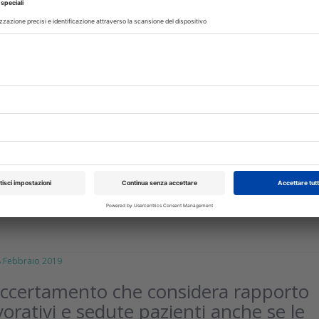
IMENTI
24 Settembre 2019
enti che potevano essere curati per
rli con impianti: Cassazione conferma
na
ato colpevole di aver effettuato un intervento altamente invasivo
e sulla base di esami radiografici eseguiti un anno prima
isci
Febbraio 2019
’accertamento che considera rapporto
vorativi e sedute pazienti anche se le