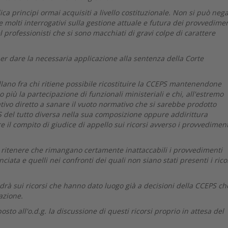
ca principi ormai acquisiti a livello costituzionale. Non si può neg
 molti interrogativi sulla gestione attuale e futura dei provvedimen
el professionisti che si sono macchiati di gravi colpe di carattere
per dare la necessaria applicazione alla sentenza della Corte
llano fra chi ritiene possibile ricostituire la CCEPS mantenendone
iù la partecipazione di funzionali ministeriali e chi, all'estremo
ativo diretto a sanare il vuoto normativo che si sarebbe prodotto
 del tutto diversa nella sua composizione oppure addirittura
e il compito di giudice di appello sui ricorsi avverso i provvediment
ò ritenere che rimangano certamente inattaccabili i provvedimenti
nciata e quelli nei confronti dei quali non siano stati presenti i rico
adrà sui ricorsi che hanno dato luogo già a decisioni della CCEPS ch
azione.
to all'o.d.g. la discussione di questi ricorsi proprio in attesa del