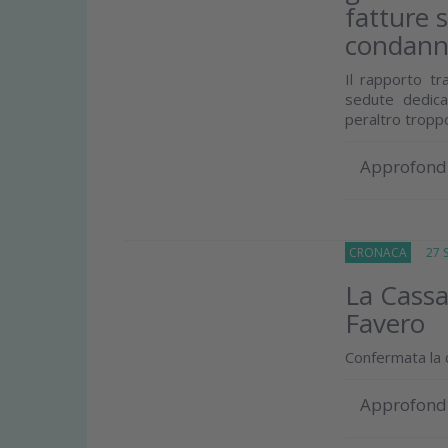
fatture 
condann
Il rapporto tr
sedute dedica
peraltro troppo
Approfond
CRONACA
27 Se
La Cassaz
Favero
Confermata la c
Approfond