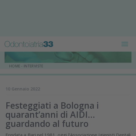
Toggl
navig
HOME
-
INTERVISTE
10 Gennaio 2022
Festeggiati a Bologna i
quarant’anni di AIDI…
guardando al futuro
Fondata a Bari nel 1981, oggi l’Associazione Igienisti Dentali