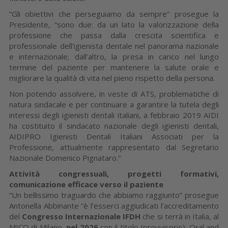
“Gli obiettivi che perseguiamo da sempre” prosegue la
Presidente, “sono due: da un lato la valorizzazione della
professione che passa dalla crescita scientifica e
professionale dell’igienista dentale nel panorama nazionale
e internazionale; dall’altro, la presa in carico nel lungo
termine del paziente per mantenere la salute orale e
migliorare la qualità di vita nel pieno rispetto della persona.
Non potendo assolvere, in veste di ATS, problematiche di
natura sindacale e per continuare a garantire la tutela degli
interessi degli igienisti dentali italiani, a febbraio 2019 AIDI
ha costituito il sindacato nazionale degli igienisti dentali,
AIDIPRO Igienisti Dentali Italiani Associati per la
Professione, attualmente rappresentato dal Segretario
Nazionale Domenico Pignataro.”
Attività congressuali, progetti formativi,
comunicazione efficace verso il paziente
“Un bellissimo traguardo che abbiamo raggiunto” prosegue
Antonella Abbinante “è l’esserci aggiudicati l’accreditamento
del
Congresso Internazionale IFDH
che si terrà in Italia, al
MICO di Milano,
nel 2026
con il titolo (provvisorio): Oral and