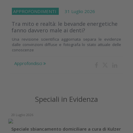
APPROFONDIMENTI
31 Luglio 2026
Tra mito e realtà: le bevande energetiche
fanno davvero male ai denti?
Una revisione scientifica aggiornata separa le evidenze
dalle convinzioni diffuse e fotografa lo stato attuale delle
conoscenze
Approfondisci
Speciali in Evidenza
2026
17 Dicembre 202
e sbiancamento domiciliare a cura di Kulzer
Case report 