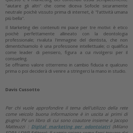
"aiutare gli altri" che come diceva Sofocle sicuramente
neutrale poichè vissuto prima di internet, è "l'attività umana
più bella".
Il Marketing dei contenuti mi piace per tre motivi: è etico
poichè perfettamente allineato con la deontologia
professionale; rivaluta l'immagine del dentista, che non
dimentichiamolo è una professione intellettuale; ci qualifica
come leader di pensiero, figura a cui rivolgersi per il
consueling.
Se offriamo valore otterremo in cambio fiducia e qualcuno
prima o poi deciderà di venire a stringerci la mano in studio.
Davis Cussotto
Per chi vuole approfondire il tema dell'utilizzo della rete
come veicolo buona informazione è in uscita ai primi di
giugno PV un libro di cui sono coautore insieme a Jacopo
Matteuzzi :
Digital marketing per odontoiatri
(Milano
EDRA LSWR Editore). Il saggio spiega come farsi trovare dai