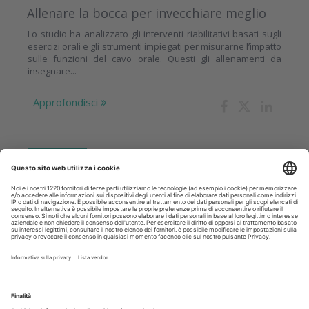
Allenare la bocca per invecchiare meglio
Lo studio ha analizzato gli interventi riabilitativi basati sugli
esercizi orali e gli strumenti impiegati per misurarne l’impatto
sulle funzioni del cavo orale. Questi gli allenamenti da
insegnare...
Approfondisci
INCHIESTE
28 Luglio 2026
AI in odontoiatria: i dentisti la vogliono
per gestire lo studio, non per decidere le
cure
Negli Stati Uniti il 43,3% degli odontoiatri utilizza già strumenti
di AI. La tecnologia convince per burocrazia e segreteria, ma
non sostituisce il giudizio professionale
Approfondisci