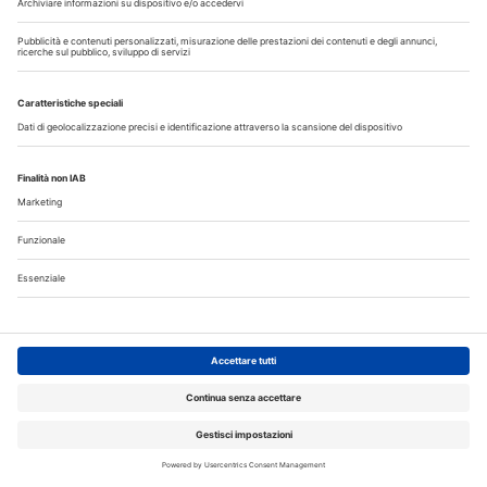
08 Febbraio 2023
L’innovazione dei protocolli
operativi personalizzati dedicati
alla prevenzione
26 Gennaio 2023
Vedere “più grande” aiuta ad
offrire una terapia parodontale
non chirurgica migliore
11 Gennaio 2023